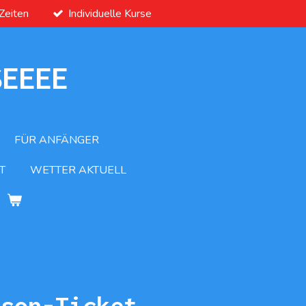
 Zeiten
Individuelle Kurse
SEEEE
FÜR ANFÄNGER
T
WETTER AKTUELL
ison-Ticket