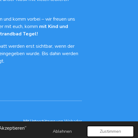
n und komm vorbei – wir freuen uns
er mit euch, komm
mit Kind und
Strandbad Tegel!
att werden erst sichtbar, wenn der
eingegeben wurde. Bis dahin werden
t.
Mit Unterstützung von
Webador
Akzeptieren“
Ablehnen
Zustimmen