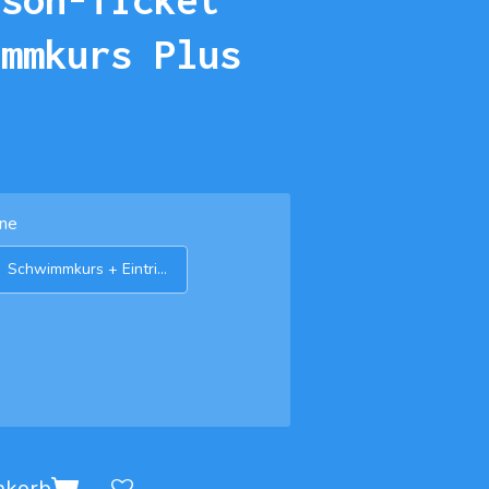
immkurs Plus
ene
Schwimmkurs + Eintritt frei
nkorb