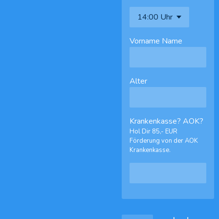
Vorname Name
Alter
Krankenkasse? AOK?
Hol Dir 85,- EUR
Förderung von der AOK
Krankenkasse.