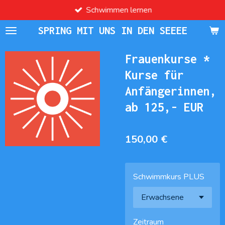
Schwimmen lernen
Zum
Hauptinhalt
SPRING MIT UNS IN DEN SEEEE
springen
Frauenkurse *
Kurse für
Anfängerinnen,
ab 125,- EUR
150,00 €
Schwimmkurs PLUS
Zeitraum