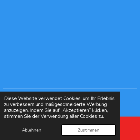
Diese Website verwendet Cookies, um Ihr Erlebnis
© 2024 - 2026 TegelSeeeeSchwimmen
zu verbessern und maßgeschneiderte Werbung
Mit Unterstützung von
Webador
anzuzeigen. Indem Sie auf „Akzeptieren“ klicken,
stimmen Sie der Verwendung aller Cookies zu.
Ablehnen
Zustimmen
E-Mail
Karte